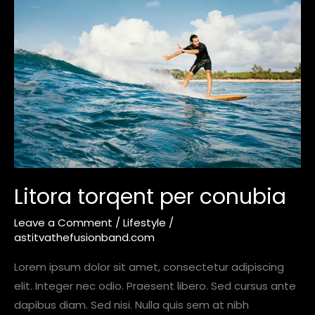
torqent
per
conubia
Litora torqent per conubia
Leave a Comment
/
Lifestyle
/
astitvathefusionband.com
Lorem ipsum dolor sit amet, consectetur adipiscing
elit. Integer nec odio. Praesent libero. Sed cursus ante
dapibus diam. Sed nisi. Nulla quis sem at nibh