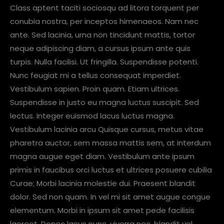
Class aptent taciti sociosqu ad litora torquent per
conubia nostra, per inceptos himenaeos. Nam nec
ante. Sed lacinia, urna non tincidunt mattis, tortor
neque adipiscing diam, a cursus ipsum ante quis
turpis. Nulla facilisi. Ut fringilla. Suspendisse potenti.
Nunc feugiat mi a tellus consequat imperdiet.
Vestibulum sapien. Proin quam. Etiam ultrices.
Suspendisse in justo eu magna luctus suscipit. Sed
lectus. Integer euismod lacus luctus magna.
Vestibulum lacinia arcu Quisque cursus, metus vitae
pharetra auctor, sem massa mattis sem, at interdum
magna augue eget diam. Vestibulum ante ipsum
primis in faucibus orci luctus et ultrices posuere cubilia
Curae; Morbi lacinia molestie dui. Praesent blandit
dolor. Sed non quam. In vel mi sit amet augue congue
elementum. Morbi in ipsum sit amet pede facilisis
laoreet. Donec lacus nunc, viverra nec, blandit vel,