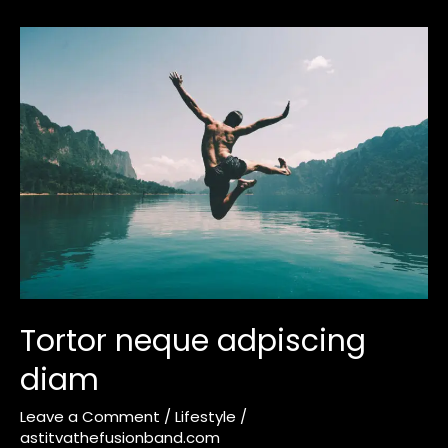
Tortor
neque
adpiscing
diam
Tortor neque adpiscing
diam
Leave a Comment
/
Lifestyle
/
astitvathefusionband.com