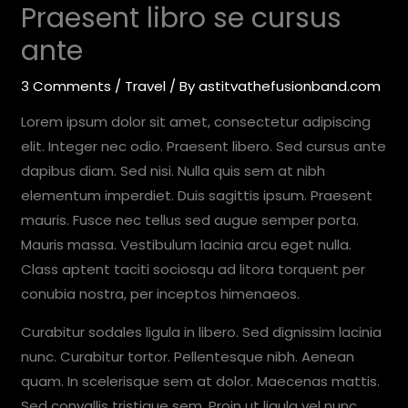
Praesent libro se cursus
ante
3 Comments
/
Travel
/ By
astitvathefusionband.com
Lorem ipsum dolor sit amet, consectetur adipiscing
elit. Integer nec odio. Praesent libero. Sed cursus ante
dapibus diam. Sed nisi. Nulla quis sem at nibh
elementum imperdiet. Duis sagittis ipsum. Praesent
mauris. Fusce nec tellus sed augue semper porta.
Mauris massa. Vestibulum lacinia arcu eget nulla.
Class aptent taciti sociosqu ad litora torquent per
conubia nostra, per inceptos himenaeos.
Curabitur sodales ligula in libero. Sed dignissim lacinia
nunc. Curabitur tortor. Pellentesque nibh. Aenean
quam. In scelerisque sem at dolor. Maecenas mattis.
Sed convallis tristique sem. Proin ut ligula vel nunc